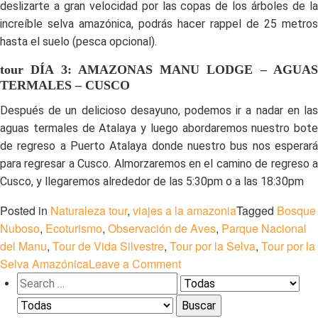
deslizarte a gran velocidad por las copas de los árboles de la
increíble selva amazónica, podrás hacer rappel de 25 metros
hasta el suelo (pesca opcional).
tour DÍA 3: AMAZONAS MANU LODGE – AGUAS
TERMALES – CUSCO
Después de un delicioso desayuno, podemos ir a nadar en las
aguas termales de Atalaya y luego abordaremos nuestro bote
de regreso a Puerto Atalaya donde nuestro bus nos esperará
para regresar a Cusco. Almorzaremos en el camino de regreso a
Cusco, y llegaremos alrededor de las 5:30pm o a las 18:30pm
Posted in
Naturaleza tour
,
viajes a la amazonia
Tagged
Bosque
Nuboso
,
Ecoturismo
,
Observación de Aves
,
Parque Nacional
del Manu
,
Tour de Vida Silvestre
,
Tour por la Selva
,
Tour por la
on
Selva Amazónica
Leave a Comment
Manu
Buscar:
Zona
Cultural