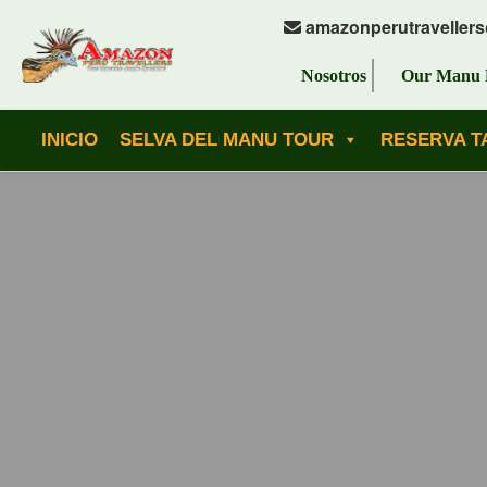
amazonperutraveller
Nosotros
Our Manu 
INICIO
SELVA DEL MANU TOUR
RESERVA T