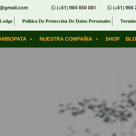
s@gmail.com
(+51) 984 850 081
(+51) 966 
Lodge
Politica De Protección De Datos Personales
Termin
AMBOPATA
NUESTRA COMPAÑIA
SHOP
BL