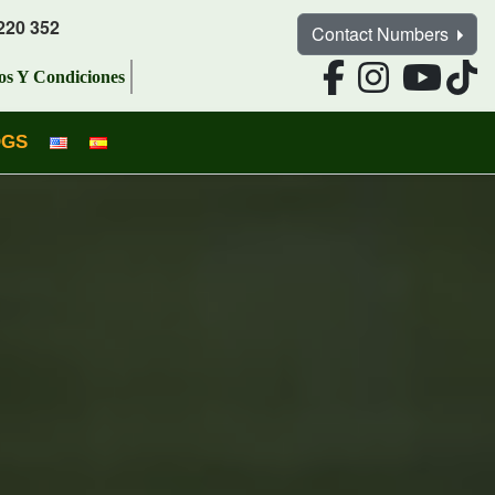
220 352
Contact Numbers
os Y Condiciones
OGS